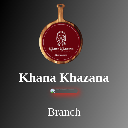
Khana Khazana
Branch